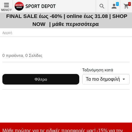
0
0
ΜΕΝΟΎ
FINAL SALE έως -60% | online έως 31.08 | SHOP
NOW
| μάθε περισσότερα
Αρχική
0 προϊόντα, 0 Σελίδες
Ταξινόμηση κατά
Φίλτρο
Μάθε πρώτος για τις ειδικές προσφορές μας! -15% για την