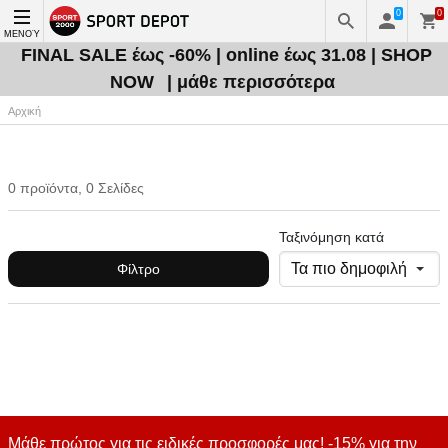
0
0
ΜΕΝΟΎ
FINAL SALE έως -60% | online έως 31.08 | SHOP
NOW
| μάθε περισσότερα
Αρχική
0 προϊόντα, 0 Σελίδες
Ταξινόμηση κατά
Φίλτρο
Μάθε πρώτος για τις ειδικές προσφορές μας! -15% για την