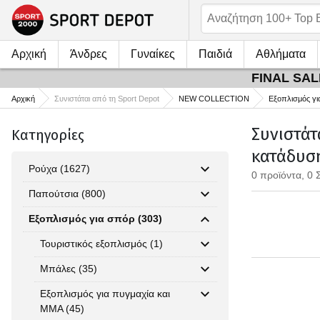
Αρχική
Άνδρες
Γυναίκες
Παιδιά
Αθλήματα
FINAL SALE
Αρχική
Συνιστάται από τη Sport Depot
NEW COLLECTION
Εξοπλισμός γι
Συνιστάτ
Κατηγορίες
κατάδυση
Ρούχα (1627)
0 προϊόντα, 0 
Παπούτσια (800)
Εξοπλισμός για σπόρ (303)
Τουριστικός εξοπλισμός (1)
Μπάλες (35)
Εξοπλισμός για πυγμαχία και
MMA (45)