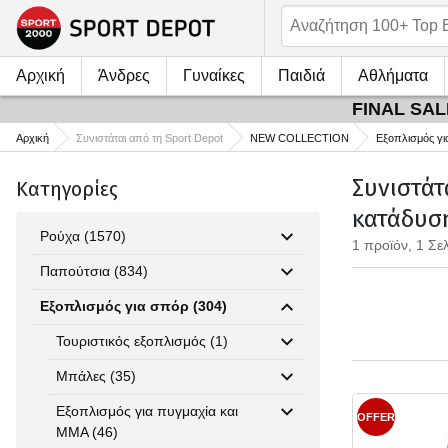
Αρχική
Άνδρες
Γυναίκες
Παιδιά
Αθλήματα
FINAL SALE
Αρχική
Συνιστάται από τη Sport Depot
NEW COLLECTION
Εξοπλισμός γι
Συνιστάτ
Κατηγορίες
κατάδυσ
Ρούχα (1570)
1 προϊόν, 1 Σε
Παπούτσια (834)
Εξοπλισμός για σπόρ (304)
Τουριστικός εξοπλισμός (1)
Μπάλες (35)
Εξοπλισμός για πυγμαχία και
OFFER
MMA (46)