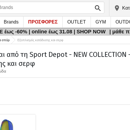
Kατ
Brands
ΠΡΟΣΦΟΡΕΣ
OUTLET
GYM
OUTD
 έως -60% | online έως 31.08 | SHOP NOW
| μάθε 
α σπόρ
Εξοπλισμός κατάδυσης και σερφ
αι από τη Sport Depot - NEW COLLECTION -
ης και σερφ
λίδα