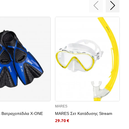
MARES
M
Βατραχοπέδιλα X-ONE
MARES Σετ Κατάδυσης Stream
MA
29.70 €
74