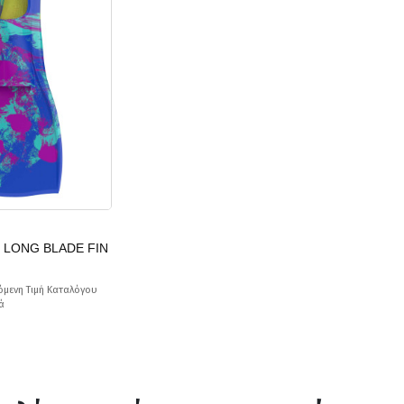
α LONG BLADE FIN
όμενη Τιμή Καταλόγου
ά