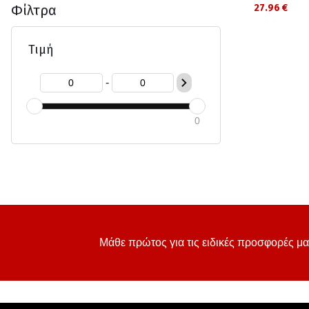
Φίλτρα
27.96 €
Τιμή
-
0
Μάθε πρώτος για τις ειδικές προσφορές μα