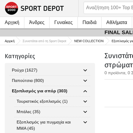
Αρχική
Άνδρες
Γυναίκες
Παιδιά
Αθλήματα
FINAL SALE
Αρχική
Συνιστάται από τη Sport Depot
NEW COLLECTION
Εξοπλισμός γι
Συνιστάτ
Κατηγορίες
στρώματα
Ρούχα (1627)
0 προϊόντα, 0 
Παπούτσια (800)
Εξοπλισμός για σπόρ (303)
Τουριστικός εξοπλισμός (1)
Μπάλες (35)
Εξοπλισμός για πυγμαχία και
MMA (45)