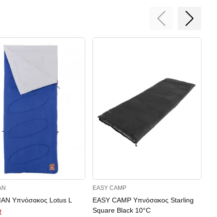
AN
EASY CAMP
EA
N Υπνόσακος Lotus L
EASY CAMP Υπνόσακος Starling
EA
Square Black 10°C
Mu
€