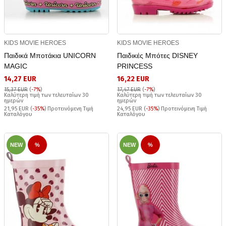
KIDS MOVIE HEROES
KIDS MOVIE HEROES
Παιδικά Μποτάκια UNICORN
Παιδικές Μπότες DISNEY
MAGIC
PRINCESS
14,27 EUR
16,22 EUR
15,37 EUR
(
-7%
)
17,47 EUR
(
-7%
)
Καλύτερη τιμή των τελευταίων 30
Καλύτερη τιμή των τελευταίων 30
ημερών
ημερών
21,95 EUR (
-35%
) Προτεινόμενη Τιμή
24,95 EUR (
-35%
) Προτεινόμενη Τιμή
Καταλόγου
Καταλόγου
NEW
%
NEW
%