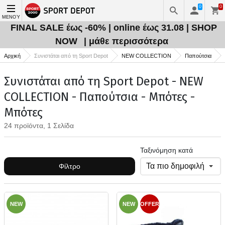
0
0
ΜΕΝΟΎ
FINAL SALE έως -60% | online έως 31.08 | SHOP
NOW
| μάθε περισσότερα
Αρχική
Συνιστάται από τη Sport Depot
NEW COLLECTION
Παπούτσια
Συνιστάται από τη Sport Depot - NEW
COLLECTION - Παπούτσια - Μπότες -
Μπότες
24 προϊόντα, 1 Σελίδα
Ταξινόμηση κατά
Φίλτρο
NEW
NEW
OFFER