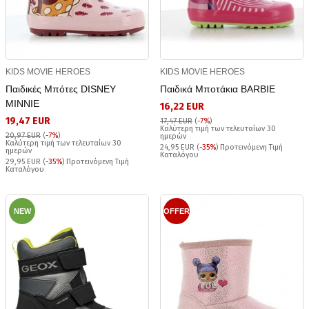
KIDS MOVIE HEROES
KIDS MOVIE HEROES
Παιδικές Μπότες DISNEY
Παιδικά Μποτάκια BARBIE
MINNIE
16,22 EUR
19,47 EUR
17,47 EUR
(
-7%
)
Καλύτερη τιμή των τελευταίων 30
20,97 EUR
(
-7%
)
ημερών
Καλύτερη τιμή των τελευταίων 30
24,95 EUR (
-35%
) Προτεινόμενη Τιμή
ημερών
Καταλόγου
29,95 EUR (
-35%
) Προτεινόμενη Τιμή
Καταλόγου
NEW
OFFER