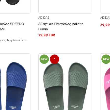
ADIDAS
ADIDA
ντόφλες SPEEDO
Αθλητικές Παντόφλες Adilette
29,99
 AM
Lumia
29,99 EUR
όμενη Τιμή Καταλόγου
NEW
*
NEW