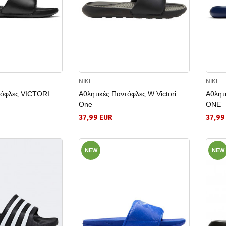
NIKE
NIKE
τόφλες VICTORI
Αθλητικές Παντόφλες W Victori
Αθλητ
One
ONE
37,99 EUR
37,99
NEW
NEW