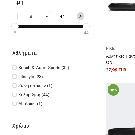
40 1/2 (22)
Τιμή
41 (7)
-
42 (25)
42 1/2 (6)
8
44
43 (17)
44 (5)
NIKE
Αθλήματα
44 1/2 (13)
Αθλητικές Παν
ONE
45 (4)
Beach & Water Sports (32)
37,99 EUR
46 (16)
Lifestyle (23)
47 (18)
Ζώνη οπαδών (1)
NEW
47 1/2 (1)
Κολύμβηση (44)
48 1/2 (5)
Μπάσκετ (1)
Χρώμα