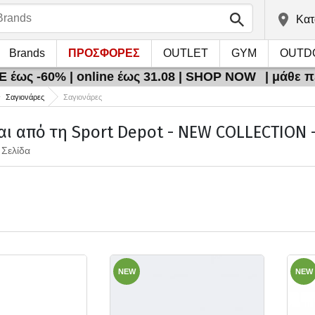
Kατ
Brands
ΠΡΟΣΦΟΡΕΣ
OUTLET
GYM
OUTD
 έως -60% | online έως 31.08 | SHOP NOW
| μάθε 
Σαγιονάρες
Σαγιονάρες
αι από τη Sport Depot - NEW COLLECTION -
 Σελίδα
NEW
NEW