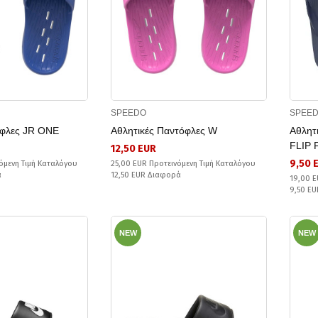
SPEEDO
SPEE
όφλες JR ONE
Αθλητικές Παντόφλες W
Αθλητ
FLIP 
12,50 EUR
9,50 
όμενη Τιμή Καταλόγου
25,00 EUR Προτεινόμενη Τιμή Καταλόγου
ά
12,50 EUR Διαφορά
19,00 E
9,50 E
NEW
NEW