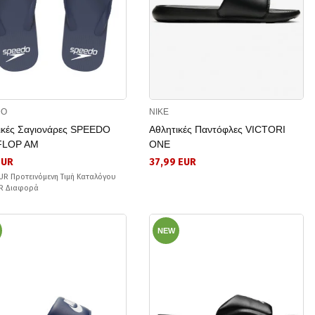
DO
NIKE
ικές Σαγιονάρες SPEEDO
Αθλητικές Παντόφλες VICTORI
FLOP AM
ONE
EUR
37,99 EUR
UR Προτεινόμενη Τιμή Καταλόγου
UR Διαφορά
NEW