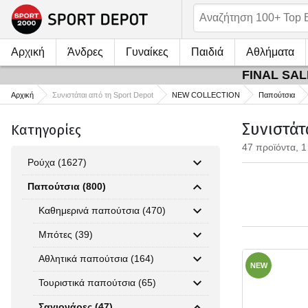
Αρχική
Άνδρες
Γυναίκες
Παιδιά
Αθλήματα
FINAL SALE
Αρχική
Συνιστάται από τη Sport Depot
NEW COLLECTION
Παπούτσια
Συνιστάτ
Κατηγορίες
47 προϊόντα, 1
Ρούχα (1627)
Παπούτσια (800)
Καθημερινά παπούτσια (470)
Μπότες (39)
Αθλητικά παπούτσια (164)
NEW
Τουριστικά παπούτσια (65)
Σαγιονάρες (47)