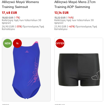
Αθλητικό Μαγιό Womens
Αθλητικό Μαγιό Mens 27cm
Training Swimsuit
Training AOP Swimming
17,48 EUR
13,14 EUR
18,83 EUR
(
-7%
)
15,33 EUR
(
-14%
)
Καλύτερη τιμή των τελευταίων 30
Καλύτερη τιμή των τελευταίων 30
ημερών
ημερών
26,90 EUR (
-35%
) Προτεινόμενη Τιμή
21,90 EUR (
-40%
) Προτεινόμενη Τιμή
Καταλόγου
Καταλόγου
NEW
%
OFFER