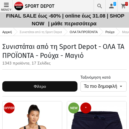
0
0
ΜΕΝΟΎ
FINAL SALE έως -60% | online έως 31.08 | SHOP
NOW
| μάθε περισσότερα
Αρχική
Συνιστάται από τη Sport Depot
ΟΛΑ ΤΑ ΠΡΟΪΟΝΤΑ
Ρούχα
Μαγι
Συνιστάται από τη Sport Depot - ΟΛΑ ΤΑ
ΠΡΟΪΟΝΤΑ - Ρούχα - Μαγιό
1343 προϊόντα, 17 Σελίδες
Ταξινόμηση κατά
Φίλτρο
OFFER
NEW
*