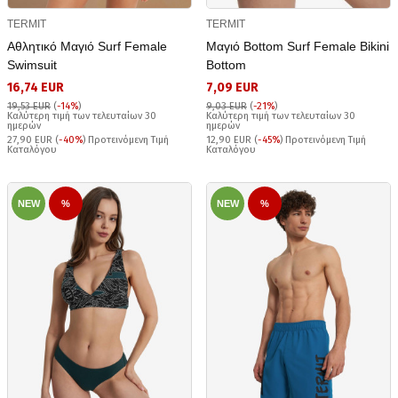
TERMIT
TERMIT
Αθλητικό Μαγιό Surf Female
Μαγιό Bottom Surf Female Bikini
Swimsuit
Bottom
16,74 EUR
7,09 EUR
19,53 EUR
(
-14%
)
9,03 EUR
(
-21%
)
Καλύτερη τιμή των τελευταίων 30
Καλύτερη τιμή των τελευταίων 30
ημερών
ημερών
27,90 EUR (
-40%
) Προτεινόμενη Τιμή
12,90 EUR (
-45%
) Προτεινόμενη Τιμή
Καταλόγου
Καταλόγου
NEW
%
NEW
%