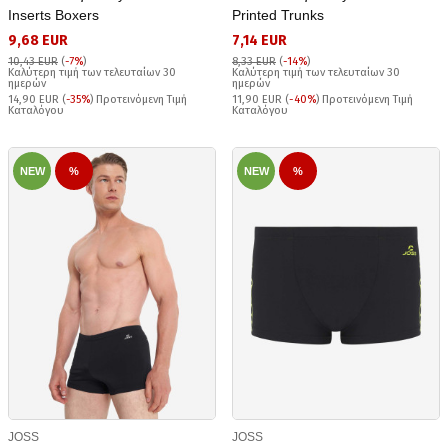
Inserts Boxers
Printed Trunks
9,68 EUR
7,14 EUR
10,43 EUR
(
-7%
)
8,33 EUR
(
-14%
)
Καλύτερη τιμή των τελευταίων 30
Καλύτερη τιμή των τελευταίων 30
ημερών
ημερών
14,90 EUR (
-35%
) Προτεινόμενη Τιμή
11,90 EUR (
-40%
) Προτεινόμενη Τιμή
Καταλόγου
Καταλόγου
NEW
%
NEW
%
JOSS
JOSS