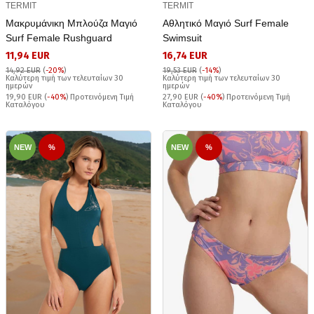
TERMIT
TERMIT
Μακρυμάνικη Μπλούζα Μαγιό
Αθλητικό Μαγιό Surf Female
Surf Female Rushguard
Swimsuit
11,94 EUR
16,74 EUR
14,92 EUR
(
-20%
)
19,53 EUR
(
-14%
)
Καλύτερη τιμή των τελευταίων 30
Καλύτερη τιμή των τελευταίων 30
ημερών
ημερών
19,90 EUR (
-40%
) Προτεινόμενη Τιμή
27,90 EUR (
-40%
) Προτεινόμενη Τιμή
Καταλόγου
Καταλόγου
NEW
%
NEW
%