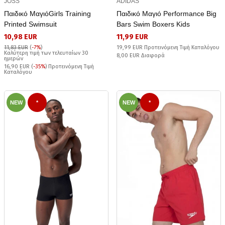
JOSS
ADIDAS
Παιδικό ΜαγιόGirls Training
Παιδικό Μαγιό Performance Big
Printed Swimsuit
Bars Swim Boxers Kids
10,98 EUR
11,99 EUR
11,83 EUR
(
-7%
)
19,99 EUR Προτεινόμενη Τιμή Καταλόγου
Καλύτερη τιμή των τελευταίων 30
8,00 EUR Διαφορά
ημερών
16,90 EUR (
-35%
) Προτεινόμενη Τιμή
Καταλόγου
NEW
*
NEW
*