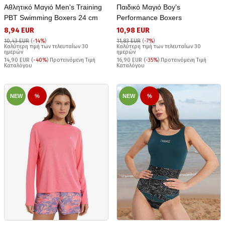
Αθλητικό Μαγιό Men's Training
Παιδικό Μαγιό Boy's
PBT Swimming Boxers 24 cm
Performance Boxers
8,94 EUR
10,98 EUR
10,43 EUR
(
-14%
)
11,83 EUR
(
-7%
)
Καλύτερη τιμή των τελευταίων 30
Καλύτερη τιμή των τελευταίων 30
ημερών
ημερών
14,90 EUR (
-40%
) Προτεινόμενη Τιμή
16,90 EUR (
-35%
) Προτεινόμενη Τιμή
Καταλόγου
Καταλόγου
NEW
%
NEW
%