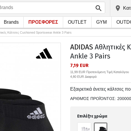
Kατ
Brands
ΠΡΟΣΦΟΡΕΣ
OUTLET
GYM
OUTD
τικές Κάλτσες Cushioned Sportswear Ankle 3 Pairs
ADIDAS
Αθλητικές Κ
Ankle 3 Pairs
7,19 EUR
11,99 EUR Προτεινόμενη Τιμή Καταλόγου
4,80 EUR Διαφορά
Εξαιρετικά άνετες κάλτσες π
ΑΡΙΘΜΌΣ ΠΡΟΪΌΝΤΟΣ:
20000
Επιλέξτε χρώμα