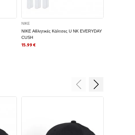
NIKE
BRILLE
NIKE Αθλητικές Κάλτσες U NK EVERYDAY
BRILLE Ανδρι
CUSH
7.99 €
15.99 €