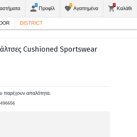
0
0
0
αστήματα
Προφίλ
Αγαπημένα
Καλάθι
OOR
DISTRICT
άλτσες Cushioned Sportswear
ου παρέχουν απαλότητα.
0496656