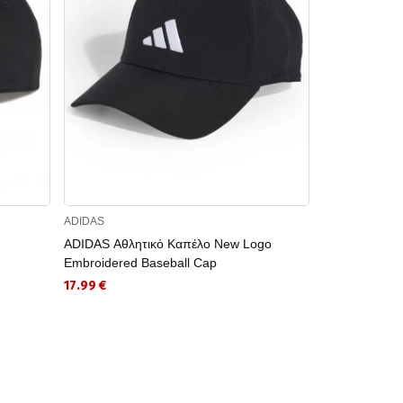
ADIDAS
ADIDAS
ADIDAS Αθλητικό Καπέλο New Logo
ADIDAS Αθλητ
Embroidered Baseball Cap
AEROREADY Ru
17.99 €
13.79 €