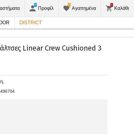
0
0
0
αστήματα
Προφίλ
Αγαπημένα
Καλάθι
OOR
DISTRICT
άλτσες Linear Crew Cushioned 3
η.
0496704