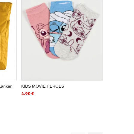
Kаnken
KIDS MOVIE HEROES
BRILLE Αθλητ
4.90 €
5.90 €