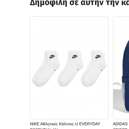
Δημοφιλή σε αυτήν την κ
NIKE Αθλητικές Κάλτσες U EVERYDAY
ADIDAS 