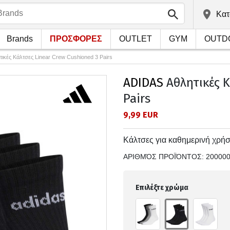
Kατ
Brands
ΠΡΟΣΦΟΡΕΣ
OUTLET
GYM
OUTD
τικές Κάλτσες Linear Crew Cushioned 3 Pairs
ADIDAS
Αθλητικές Κ
Pairs
9,99 EUR
Κάλτσες για καθημερινή χρήσ
ΑΡΙΘΜΌΣ ΠΡΟΪΌΝΤΟΣ:
20000
Επιλέξτε χρώμα