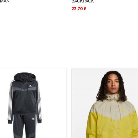
-MAN
BACKPACK
22.70 €