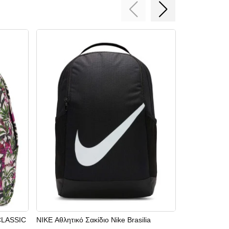
CLASSIC
NIKE Αθλητικό Σακίδιο Nike Brasilia
ALPINA Γυαλ