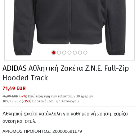
ADIDAS
Αθλητική Ζακέτα Z.N.E. Full-Zip
Hooded Track
71,49 EUR
76,99 EUR
(
-7%
)
Καλύτερη τιμή των τελευταίων 30 ημερών
109,99 EUR (
-35%
) Προτεινόμενη Τιμή Καταλόγου
Αθλητική ζακέτα κατάλληλη για καθημερινή χρήση, χαρίζει
άνεση και στυλ.
ΑΡΙΘΜΌΣ ΠΡΟΪΌΝΤΟΣ:
200000681179