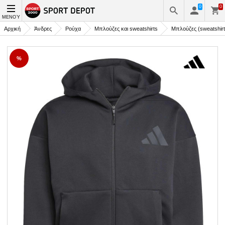
0
0
ΜΕΝΟΎ
Αρχική
Άνδρες
Ρούχα
Μπλούζες και sweatshirts
Μπλούζες (sweatshir
%