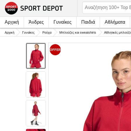
Αρχική
Άνδρες
Γυναίκες
Παιδιά
Αθλήματα
Αρχική
Γυναίκες
Ρούχα
Μπλούζες και sweatshirts
Αθλητικές μπλούζε
OFFER