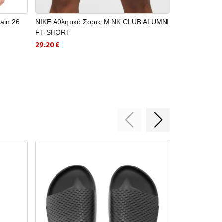
ain 26
NIKE Αθλητικό Σορτς M NK CLUB ALUMNI
ADIDAS Κοντο
FT SHORT
Home Jersey
29.20 €
71.50 €