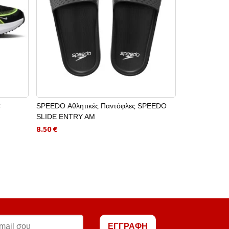
C
SPEEDO Αθλητικές Παντόφλες SPEEDO
ORION Αλτήρα
SLIDE ENTRY AM
16.00 €
8.50 €
ΕΓΓΡΑΦΗ