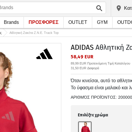
Kατ
Brands
ΠΡΟΣΦΟΡΕΣ
OUTLET
GYM
OUTD
ς
Αθλητική Ζακέτα Z.N.E. Track Top
ADIDAS
Αθλητική Ζα
58,49 EUR
89,99 EUR Προτεινόμενη Τιμή Καταλόγου
31,50 EUR Διαφορά
Όταν κινείσαι, αυτό το αθλη
Το ύφασμα είναι μαλακό και λε
ΑΡΙΘΜΌΣ ΠΡΟΪΌΝΤΟΣ:
20000
Επιλέξτε χρώμα