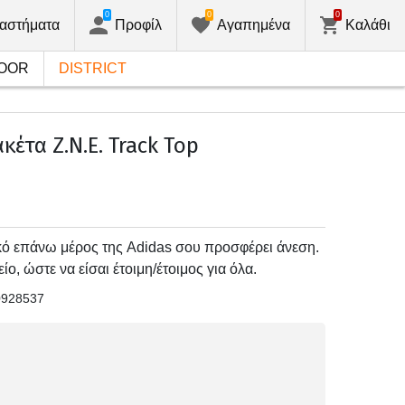
0
0
0
αστήματα
Προφίλ
Αγαπημένα
Καλάθι
OOR
DISTRICT
κέτα Z.N.E. Track Top
τικό επάνω μέρος της Adidas σου προσφέρει άνεση.
ίο, ώστε να είσαι έτοιμη/έτοιμος για όλα.
0928537