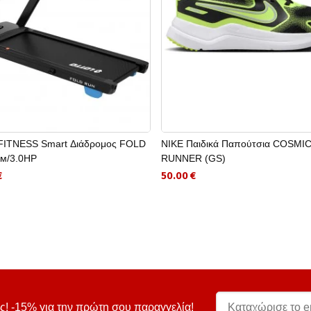
ITNESS Smart Διάδρομος FOLD
NIKE Παιδικά Παπούτσια COSMI
м/3.0HP
RUNNER (GS)
€
50.00 €
ς! -15% για την πρώτη σου παραγγελία!