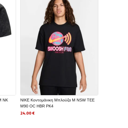
M NK
NIKE Κοντομάνικη Μπλούζα M NSW TEE
ADIDAS TEA
M90 OC HBR PK4
40.00 €
24.00 €