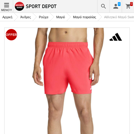
0
0
ΜΕΝΟΎ
Αρχική
Άνδρες
Ρούχα
Μαγιό
Μαγιό παραλίας
Αθλητικό Μαγιό Swim
OFFER