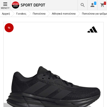
0
0
ΜΕΝΟΎ
Αρχική
Γυναίκες
Παπούτσια
Αθλητικά παπούτσια
Παπούτσια για τρέξιμ
%