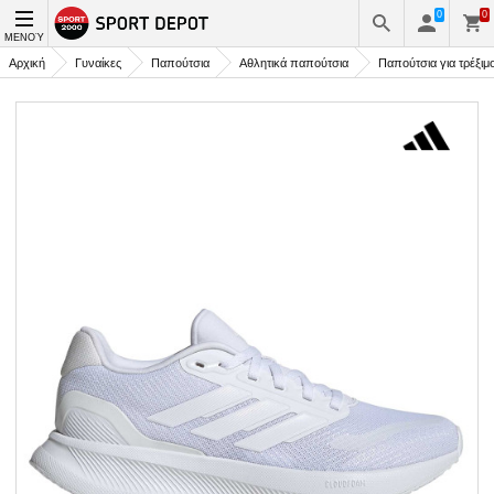
0
0
ΜΕΝΟΎ
Αρχική
Γυναίκες
Παπούτσια
Αθλητικά παπούτσια
Παπούτσια για τρέξιμ