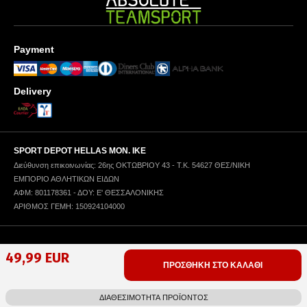
Payment
Delivery
SPORT DEPOT HELLAS ΜΟΝ. ΙΚΕ
Διεύθυνση επικοινωνίας: 26ης ΟΚΤΩΒΡΙΟΥ 43 - Τ.Κ. 54627 ΘΕΣ/ΝΙΚΗ
ΕΜΠΟΡΙΟ ΑΘΛΗΤΙΚΩΝ ΕΙΔΩΝ
ΑΦΜ: 801178361 - ΔΟΥ: Ε' ΘΕΣΣΑΛΟΝΙΚΗΣ
ΑΡΙΘΜΟΣ ΓΕΜΗ: 150924104000
Πολιτική Απορρήτου
Όροι Χρήσης
Πολιτική Χρήσης Cookies
49,99 EUR
ΠΡΟΣΘΗΚΗ ΣΤΟ ΚΑΛΑΘΙ
Copyright © 1996-2025 SPORT DEPOT SA
Web design & development by ICYGEN
ΔΙΑΘΕΣΙΜΟΤΗΤΑ ΠΡΟΪΟΝΤΟΣ