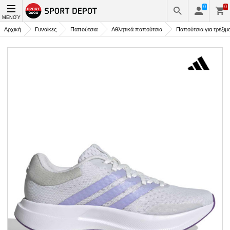
0
0
ΜΕΝΟΎ
Αρχική
Γυναίκες
Παπούτσια
Αθλητικά παπούτσια
Παπούτσια για τρέξιμ