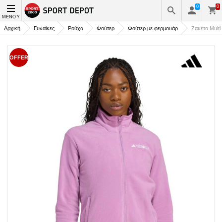
0
0
ΜΕΝΟΎ
Αρχική
Γυναίκες
Ρούχα
Φούτερ
Φούτερ με φερμουάρ
Ζακέτα Multi
OFFER