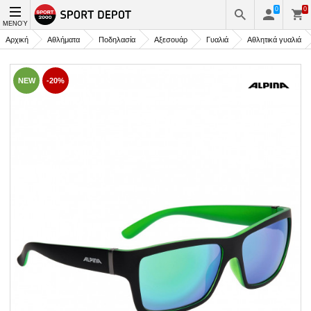
0
0
ΜΕΝΟΎ
Αρχική
Αθλήματα
Ποδηλασία
Αξεσουάρ
Γυαλιά
Αθλητικά γυαλιά
NEW
-20%