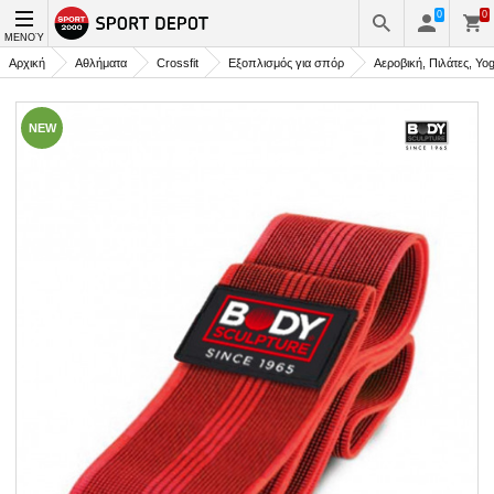
0
0
ΜΕΝΟΎ
Αρχική
Αθλήματα
Crossfit
Εξοπλισμός για σπόρ
Αεροβική, Πιλάτες, Yo
NEW