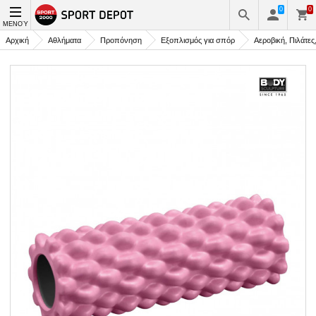
0
0
ΜΕΝΟΎ
Αρχική
Αθλήματα
Προπόνηση
Εξοπλισμός για σπόρ
Αεροβική, Πιλάτες