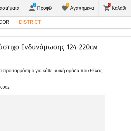
0
0
0
αστήματα
Προφίλ
Αγαπημένα
Καλάθι
OOR
DISTRICT
άστιχο Ενδυνάμωσης 124-220см
 προσαρμόσιμο για κάθε μυική ομάδα που θέλεις
00002