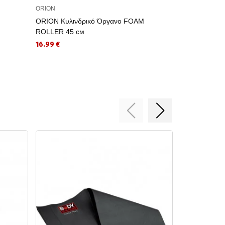
ORION
ORION
ORION Κυλινδρικό Όργανο FOAM
ORION FOAM
ROLLER 45 см
18.40 €
16.99 €