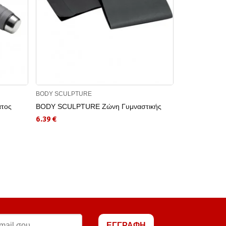
BODY SCULPTURE
BODY SCULPT
τος
BODY SCULPTURE Ζώνη Γυμναστικής
BODY SCULPT
6.39 €
7.04 €
ΕΓΓΡΑΦΗ