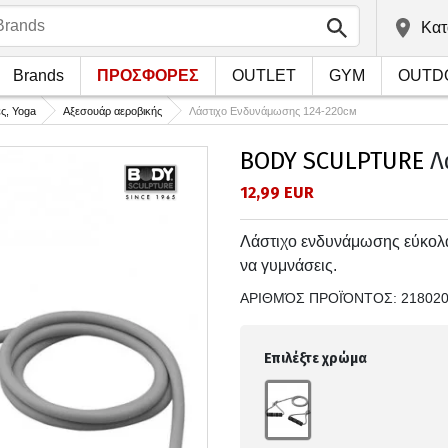
Kατ
Brands
ΠΡΟΣΦΟΡΕΣ
OUTLET
GYM
OUTD
ες, Yoga
Αξεσουάρ αεροβικής
Λάστιχο Ενδυνάμωσης 124-220см
BODY SCULPTURE
Λ
12,99 EUR
Λάστιχο ενδυνάμωσης εύκολα
να γυμνάσεις.
ΑΡΙΘΜΌΣ ΠΡΟΪΌΝΤΟΣ:
21802
Επιλέξτε χρώμα