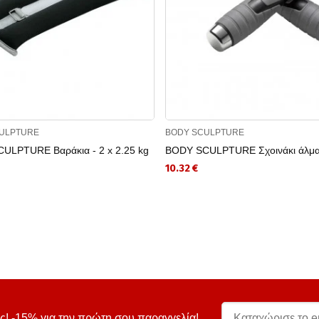
ULPTURE
BODY SCULPTURE
ULPTURE Βαράκια - 2 x 2.25 kg
BODY SCULPTURE Σχοινάκι άλμα
10.32 €
ς! -15% για την πρώτη σου παραγγελία!