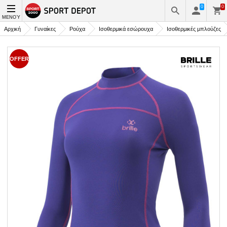
0
0
ΜΕΝΟΎ
Αρχική
Γυναίκες
Ρούχα
Ισοθερμικά εσώρουχα
Ισοθερμικές μπλούζες
OFFER