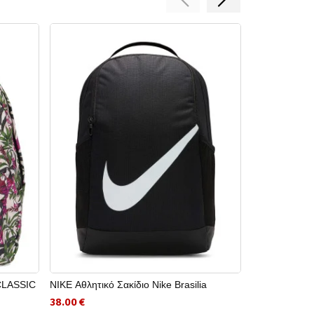
CLASSIC
NIKE Αθλητικό Σακίδιο Nike Brasilia
PUMA Σακίδι
38.00 €
15.60 €