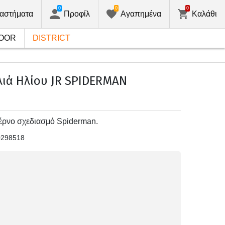
0
0
0
αστήματα
Προφίλ
Αγαπημένα
Καλάθι
OOR
DISTRICT
λιά Ηλίου JR SPIDERMAN
τέρνο σχεδιασμό Spiderman.
0298518