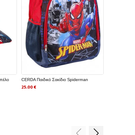
πέλο
CERDA Παιδικό Σακίδιο Spiderman
KIDS MOVIE 
MICKEY
25.00 €
8.90 €