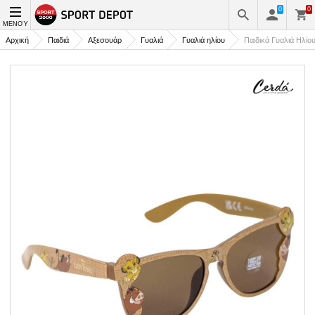
0
0
ΜΕΝΟΎ
Αρχική
Παιδιά
Αξεσουάρ
Γυαλιά
Γυαλιά ηλίου
Παιδικά Γυαλιά Ηλί