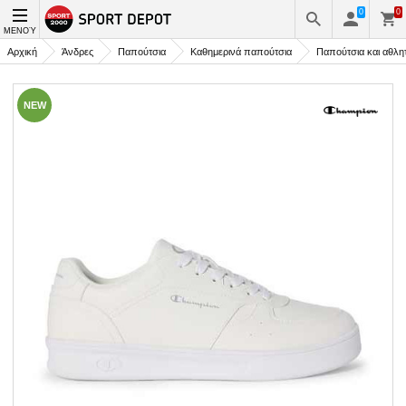
0
0
ΜΕΝΟΎ
Αρχική
Άνδρες
Παπούτσια
Καθημερινά παπούτσια
Παπούτσια και αθλη
NEW