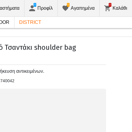
0
0
0
αστήματα
Προφίλ
Αγαπημένα
Καλάθι
OOR
DISTRICT
ό Τσαντάκι shoulder bag
ήκευση αντικειμένων.
0740042