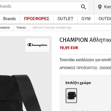
Kατ
Brands
ΠΡΟΣΦΟΡΕΣ
OUTLET
GYM
OUTD
ρτοφόλια
Τσάντες
Αθλητικό Τσαντάκι shoulder bag
CHAMPION
Αθλητικ
19,95 EUR
Τσαντάκι κατάλληλο για αποθ
ΑΡΙΘΜΌΣ ΠΡΟΪΌΝΤΟΣ:
20000
Επιλέξτε χρώμα