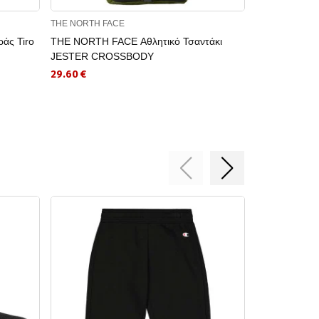
THE NORTH FACE
GUESS JEANS
άς Tiro
THE NORTH FACE Αθλητικό Τσαντάκι
GUESS JEANS
JESTER CROSSBODY
26.91 €
29.60 €