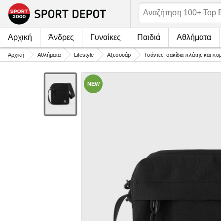
Αρχική
Άνδρες
Γυναίκες
Παιδιά
Αθλήματα
Αρχική
Αθλήματα
Lifestyle
Αξεσουάρ
Τσάντες, σακίδια πλάτης και πο
NEW