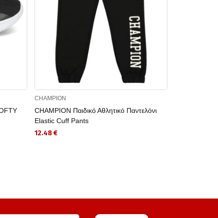
CHAMPION
CHAMPION
SOFTY
CHAMPION Παιδικό Αθλητικό Παντελόνι
CHAMPION Π
Elastic Cuff Pants
44.99 €
12.48 €