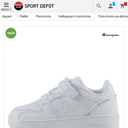
0
0
ΜΕΝΟΎ
Αρχική
Παιδιά
Παπούτσια
Καθημερινά παπούτσια
Παπούτσια και αθλητ
NEW