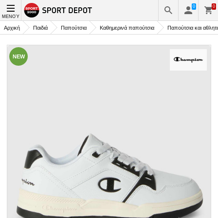
0
0
ΜΕΝΟΎ
Αρχική
Παιδιά
Παπούτσια
Καθημερινά παπούτσια
Παπούτσια και αθλητ
NEW