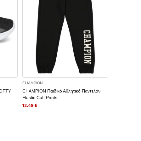
CHAMPION
CHAMPION
SOFTY
CHAMPION Παιδικό Αθλητικό Παντελόνι
CHAMPION Πα
Elastic Cuff Pants
EVOLVE G P
12.48 €
17.97 €