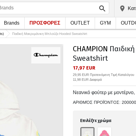
Kατ
Brands
ΠΡΟΣΦΟΡΕΣ
OUTLET
GYM
OUTD
ts)
Παιδική Μακρυμάνικη Μπλούζα Hooded Sweatshirt
CHAMPION
Παιδική
Sweatshirt
17,97 EUR
29,95 EUR Προτεινόμενη Τιμή Καταλόγου
11,98 EUR Διαφορά
Νεανικό φούτερ με μοντέρνο, 
ΑΡΙΘΜΌΣ ΠΡΟΪΌΝΤΟΣ:
20000
Επιλέξτε χρώμα