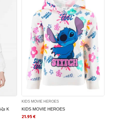
KIDS MOVIE HEROES
CHAMPION
ύζα K
KIDS MOVIE HEROES
CHAMPION Πα
Hooded Sweat
21.95 €
10.00 €