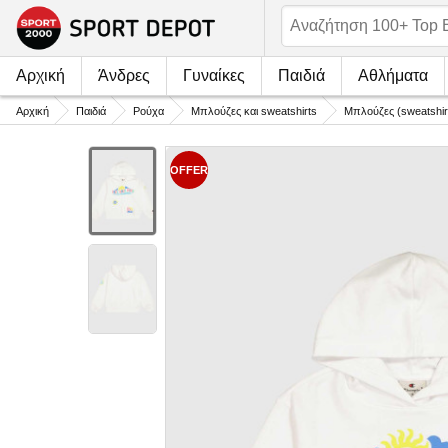
Αρχική
Άνδρες
Γυναίκες
Παιδιά
Αθλήματα
Αρχική
Παιδιά
Ρούχα
Μπλούζες και sweatshirts
Μπλούζες (sweatshir
OFFER