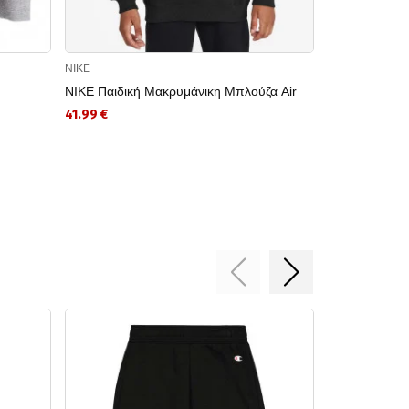
NIKE
NIKE
NIKE Παιδική Μακρυμάνικη Μπλούζα Air
NIKE Παιδική
TF RPL MULT
41.99 €
34.99 €