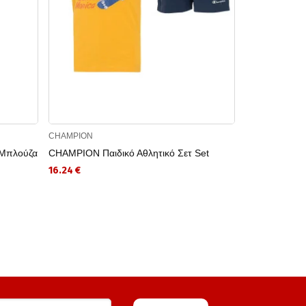
CHAMPION
CHAMPION
 Μπλούζα
CHAMPION Παιδικό Αθλητικό Σετ Set
CHAMPION Πα
Crewneck T-Sh
16.24 €
7.47 €