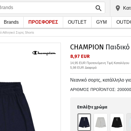
Kατ
Brands
ΠΡΟΣΦΟΡΕΣ
OUTLET
GYM
OUTD
κό Αθλητικό Σορτς Shorts
CHAMPION
Παιδικό 
8,97 EUR
14,95 EUR Προτεινόμενη Τιμή Καταλόγου
5,98 EUR Διαφορά
Νεανικό σορτς, κατάλληλο γι
ΑΡΙΘΜΌΣ ΠΡΟΪΌΝΤΟΣ:
20000
Επιλέξτε χρώμα