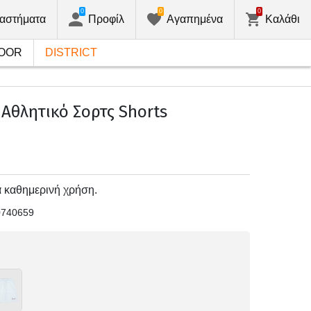
0
0
0
αστήματα
Προφίλ
Αγαπημένα
Καλάθι
OOR
DISTRICT
Αθλητικό Σορτς Shorts
α καθημερινή χρήση.
0740659