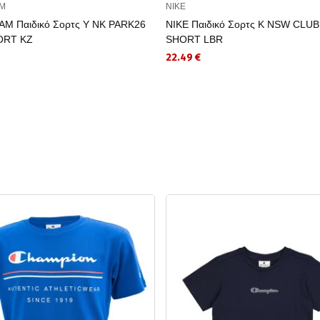
AM
NIKE
AM Παιδικό Σορτς Y NK PARK26
NIKE Παιδικό Σορτς K NSW CLUB
ORT KZ
SHORT LBR
22.49 €