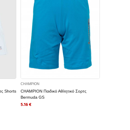
CHAMPION
CHAMPION
ς Shorts
CHAMPION Παιδικό Αθλητικό Σορτς
CHAMPION Παι
Bermuda GS
9.74 €
5.16 €