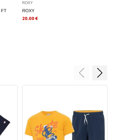
ROXY
NAME IT
 FT
ROXY
NAME IT Παιδ
NKMRYAN ST
20.00 €
TB
19.99 €