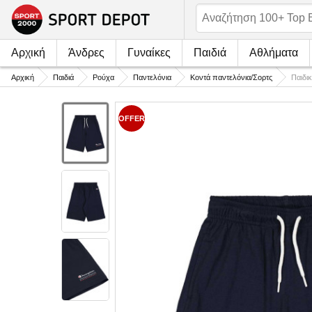
Αρχική
Άνδρες
Γυναίκες
Παιδιά
Αθλήματα
Αρχική
Παιδιά
Ρούχα
Παντελόνια
Κοντά παντελόνια/Σορτς
Παιδι
OFFER