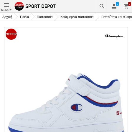
0
0
ΜΕΝΟΎ
Αρχική
Παιδιά
Παπούτσια
Καθημερινά παπούτσια
Παπούτσια και αθλητ
OFFER