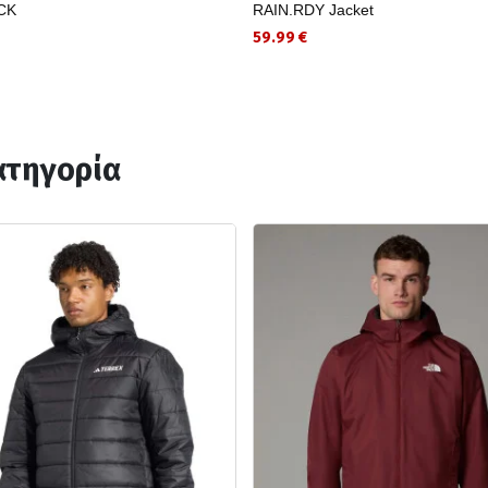
CK
RAIN.RDY Jacket
59.99 €
ατηγορία