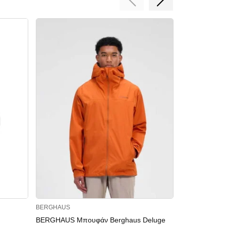
BERGHAUS
THE NORTH F
BERGHAUS Μπουφάν Berghaus Deluge
THE NORTH 