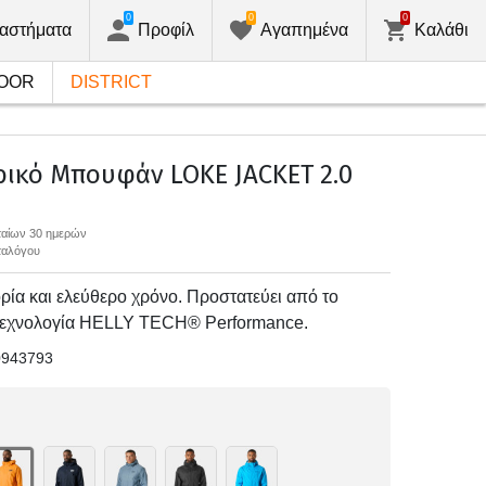
0
0
0
αστήματα
Προφίλ
Αγαπημένα
Καλάθι
OOR
DISTRICT
ικό Μπουφάν LOKE JACKET 2.0
υταίων 30 ημερών
αταλόγου
ία και ελεύθερο χρόνο. Προστατεύει από το
 τεχνολογία HELLY TECH® Performance.
0943793