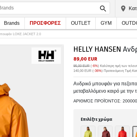
Kατ
Brands
ΠΡΟΣΦΟΡΕΣ
OUTLET
GYM
OUTD
Μπουφάν LOKE JACKET 2.0
HELLY HANSEN
Ανδρ
89,00 EUR
95,00 EUR
(
-6%
)
Καλύτερη τιμή των τελε
140,00 EUR (
-36%
) Προτεινόμενη Τιμή Κ
Ανδρικό μπουφάν για πεζοπορ
μεταβαλλόμενο καιρό με την
ΑΡΙΘΜΌΣ ΠΡΟΪΌΝΤΟΣ:
20000
Επιλέξτε χρώμα