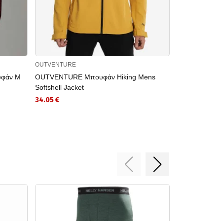
OUTVENTURE
JACK WOLFSKI
υφάν M
OUTVENTURE Μπουφάν Hiking Mens
JACK WOLFS
Softshell Jacket
91.00 €
34.05 €