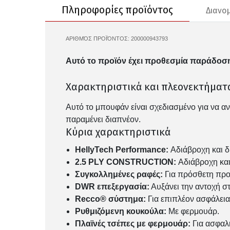
Πληροφορίες προϊόντος
Διανο
ΑΡΙΘΜΌΣ ΠΡΟΪΌΝΤΟΣ:
200000943793
HH-63396
Αυτό το προϊόν έχει προθεσμία παράδοση
Χαρακτηριστικά και πλεονεκτήματ
Αυτό το μπουφάν είναι σχεδιασμένο για να α
παραμένει διαπνέον.
Κύρια χαρακτηριστικά
HellyTech Performance:
Αδιάβροχη και 
2.5 PLY CONSTRUCTION:
Αδιάβροχη και
Συγκολλημένες ραφές:
Για πρόσθετη προ
DWR επεξεργασία:
Αυξάνει την αντοχή στ
Recco® σύστημα:
Για επιπλέον ασφάλεια
Ρυθμιζόμενη κουκούλα:
Με φερμουάρ.
Πλαϊνές τσέπες με φερμουάρ:
Για ασφαλ