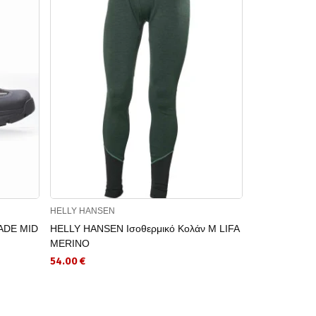
HELLY HANSEN
HELLY HANSE
ADE MID
HELLY HANSEN Ισοθερμικό Κολάν M LIFA
HELLY HANS
MERINO
MID HT
54.00 €
108.00 €