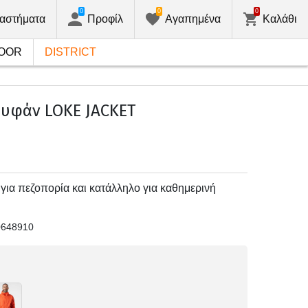
0
0
0
αστήματα
Προφίλ
Αγαπημένα
Καλάθι
OOR
DISTRICT
υφάν LOKE JACKET
ια πεζοπορία και κατάλληλο για καθημερινή
0648910