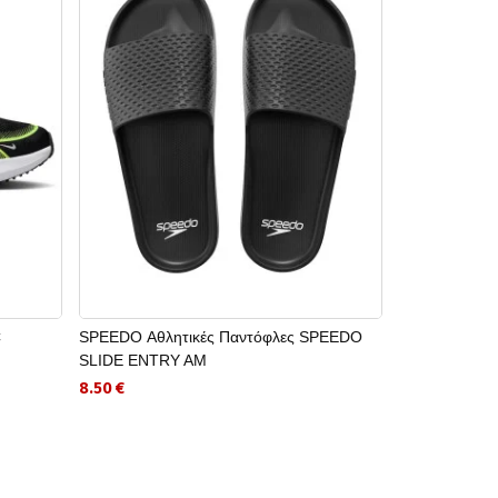
C
SPEEDO Αθλητικές Παντόφλες SPEEDO
ORION Αλτήρα
SLIDE ENTRY AM
16.00 €
8.50 €