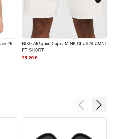
ain 26
NIKE Αθλητικό Σορτς M NK CLUB ALUMNI
ADIDAS Κοντο
FT SHORT
Home Jersey
29.20 €
71.50 €