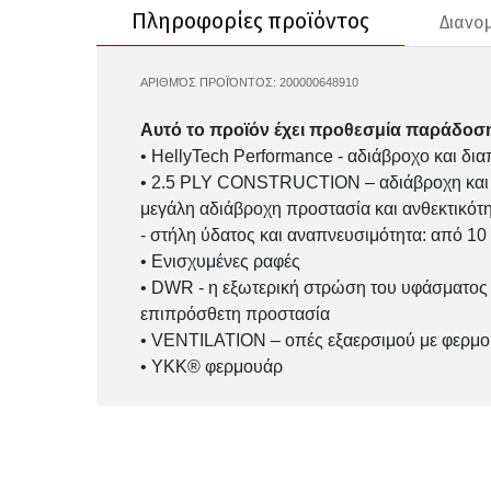
Πληροφορίες προϊόντος
Διανο
ΑΡΙΘΜΌΣ ΠΡΟΪΌΝΤΟΣ:
200000648910
HH-62252
Αυτό το προϊόν έχει προθεσμία παράδοση
• HellyTech Performance - αδιάβροχο και δια
• 2.5 PLY CONSTRUCTION – αδιάβροχη και δ
μεγάλη αδιάβροχη προστασία και ανθεκτικότη
- στήλη ύδατος και αναπνευσιμότητα: από 1
• Ενισχυμένες ραφές
• DWR - η εξωτερική στρώση του υφάσματος ε
επιπρόσθετη προστασία
• VENTILATION – οπές εξαερσιμού με φερμουά
• YKK® φερμουάρ