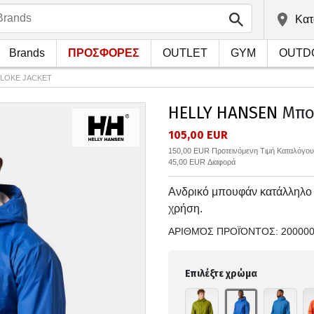
Kατ
Brands
ΠΡΟΣΦΟΡΕΣ
OUTLET
GYM
OUTD
 LOKE JACKET
HELLY HANSEN
Μπο
105,00 EUR
150,00 EUR Προτεινόμενη Τιμή Καταλόγου
45,00 EUR Διαφορά
Ανδρικό μπουφάν κατάλληλο γ
χρήση.
ΑΡΙΘΜΌΣ ΠΡΟΪΌΝΤΟΣ:
20000
Επιλέξτε χρώμα