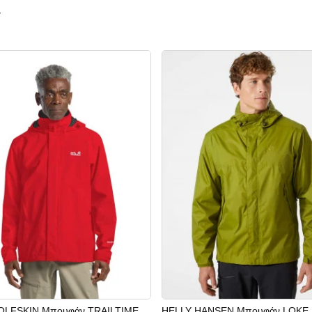
ν
OLFSKIN Μπουφάν TRAILTIME
HELLY HANSEN Μπουφάν LOKE