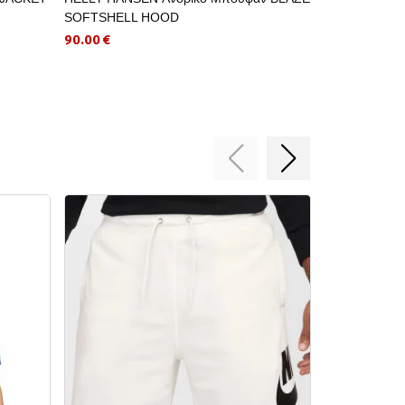
SOFTSHELL HOOD
JACKET 2.0
90.00 €
89.00 €