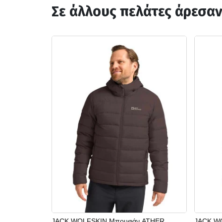
Σε άλλους πελάτες άρεσα
JACK WOLFSKIN Μπουφάν ATHER
JACK W