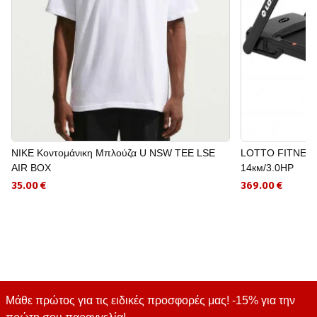
NIKE Κοντομάνικη Μπλούζα U NSW TEE LSE
LOTTO FITNESS
AIR BOX
14км/3.0HP
35.00 €
369.00 €
Μάθε πρώτος για τις ειδικές προσφορές μας! -15% για την