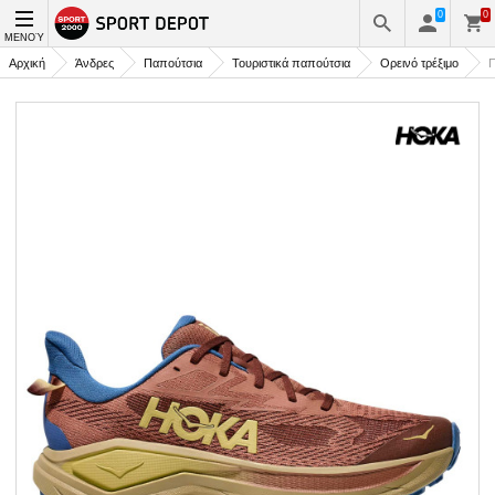
0
0
ΜΕΝΟΎ
Αρχική
Άνδρες
Παπούτσια
Τουριστικά παπούτσια
Ορεινό τρέξιμο