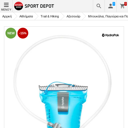
0
0
ΜΕΝΟΎ
Αρχική
Αθλήματα
Trail & Hiking
Αξεσουάρ
Μπουκάλια, Παγούρια και Πο
NEW
-15%