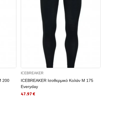
ICEBREAKER
HELLY HANSE
M 200
ICEBREAKER Ισοθερμικό Κολάν M 175
HELLY HANSE
Everyday
MERINO
47.97 €
54.00 €