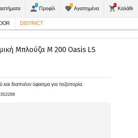
0
0
0
αστήματα
Προφίλ
Αγαπημένα
Καλάθι
OOR
DISTRICT
μική Μπλούζα M 200 Oasis LS
ύ και διαπνέον ύφασμα για πεζοπορία.
0352288