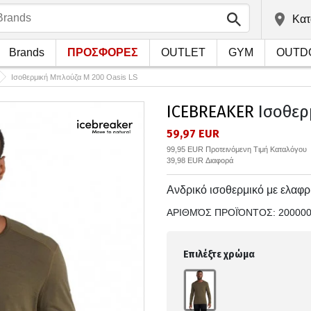
Kατ
Brands
ΠΡΟΣΦΟΡΕΣ
OUTLET
GYM
OUTD
Ισοθερμική Μπλούζα M 200 Oasis LS
ICEBREAKER
Ισοθερ
59,97 EUR
99,95 EUR Προτεινόμενη Τιμή Καταλόγου
39,98 EUR Διαφορά
Ανδρικό ισοθερμικό με ελαφρ
ΑΡΙΘΜΌΣ ΠΡΟΪΌΝΤΟΣ:
20000
Επιλέξτε χρώμα