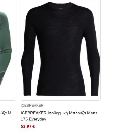
ICEBREAKER
ICEBREAKER
ύζα M
ICEBREAKER Ισοθερμική Μπλούζα Mens
ICEBREAKER 
175 Everyday
Oasis LS Cre
53.97 €
59.97 €