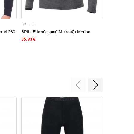
BRILLE
HELLY HANSE
α M 260
BRILLE Ισοθερμική Μπλούζα Merino
HELLY HANSE
LIFA MERINO
55.93 €
95.00 €