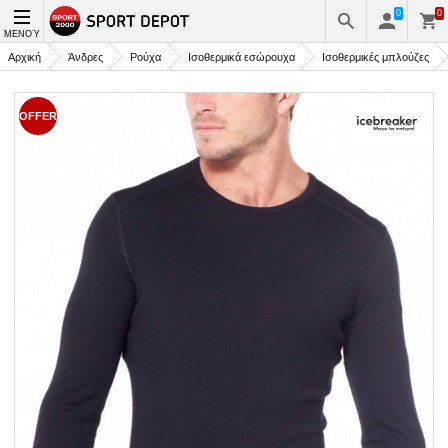
0
0
ΜΕΝΟΎ
Αρχική
Άνδρες
Ρούχα
Ισοθερμικά εσώρουχα
Ισοθερμικές μπλούζες
OFFER