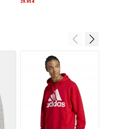
29.95 €
45.49 €