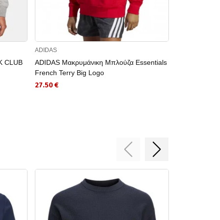
ADIDAS
UNDER ARMO
K CLUB
ADIDAS Μακρυμάνικη Μπλούζα Essentials
UNDER ARMO
French Terry Big Logo
Icon Fleece G
27.50 €
44.99 €