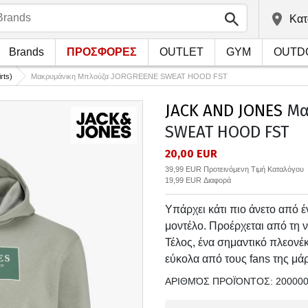
Kατ
Brands
ΠΡΟΣΦΟΡΕΣ
OUTLET
GYM
OUTD
rts)
Μακρυμάνικη Μπλούζα JORGREENE SWEAT HOOD FST
JACK AND JONES
Μα
SWEAT HOOD FST
20,00 EUR
39,99 EUR Προτεινόμενη Τιμή Καταλόγου
19,99 EUR Διαφορά
Υπάρχει κάτι πιο άνετο από έ
μοντέλο. Προέρχεται από τη ν
Τέλος, ένα σημαντικό πλεονέκ
εύκολα από τους fans της μά
ΑΡΙΘΜΌΣ ΠΡΟΪΌΝΤΟΣ:
20000