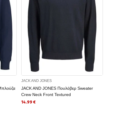
JACK AND JONES
JACK AND JON
Μπλούζα
JACK AND JONES Πουλόβερ Sweater
JACK AND JO
Crew Neck Front Textured
JJMAKOTO 
14.99 €
12.49 €