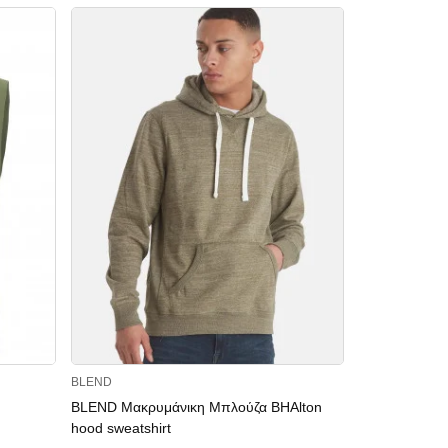
BLEND
NIKE
BLEND Μακρυμάνικη Μπλούζα BHAlton
NIKE Μακρυμ
hood sweatshirt
BB PO GFX 