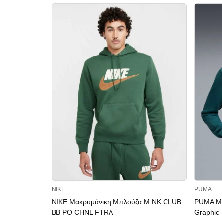
NIKE
PUMA
NIKE Μακρυμάνικη Μπλούζα M NK CLUB
PUMA Μα
BB PO CHNL FTRA
Graphic