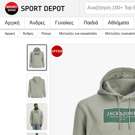
Αρχική
Άνδρες
Γυναίκες
Παιδιά
Αθλήματα
Αρχική
Άνδρες
Ρούχα
Μπλούζες και sweatshirts
Μπλούζες (sweatshi
OFFER