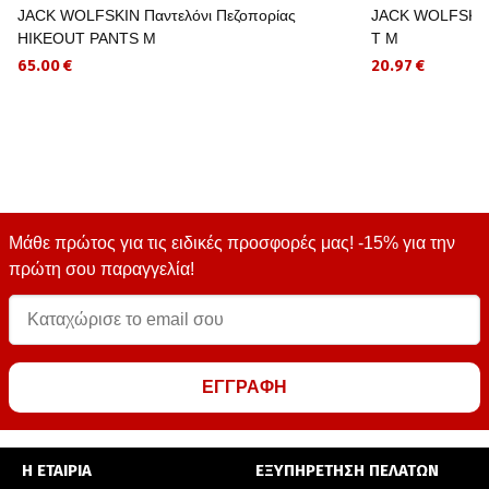
JACK WOLFSKIN Παντελόνι Πεζοπορίας
JACK WOLFSKIN
HIKEOUT PANTS M
T M
65.00 €
20.97 €
Μάθε πρώτος για τις ειδικές προσφορές μας! -15% για την
πρώτη σου παραγγελία!
ΕΓΓΡΑΦΗ
Η ΕΤΑΙΡΙΑ
ΕΞΥΠΗΡΕΤΗΣΗ ΠΕΛΑΤΩΝ