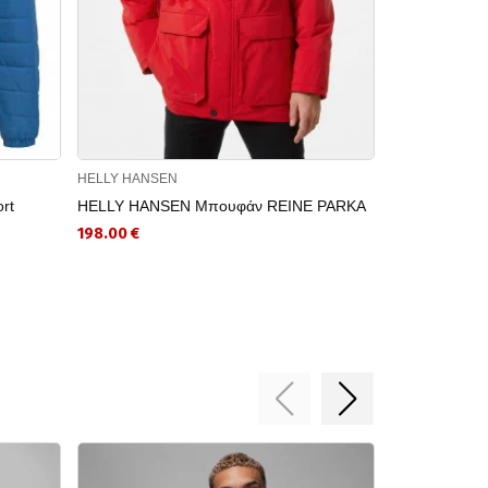
HELLY HANSEN
BRILLE
rt
HELLY HANSEN Μπουφάν REINE PARKA
BRILLE Μπου
198.00 €
48.93 €