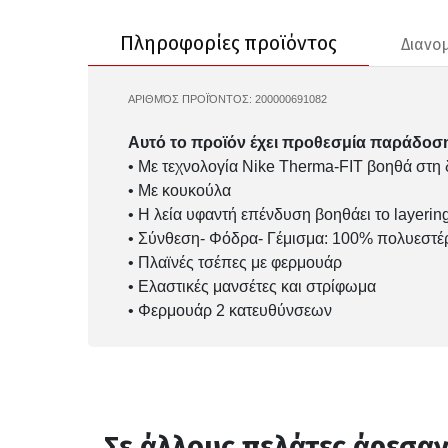
Πληροφορίες προϊόντος
Διανο
ΑΡΙΘΜΌΣ ΠΡΟΪΌΝΤΟΣ:
200000691082
NIKE-FZ3162
Αυτό το προϊόν έχει προθεσμία παράδοση
• Με τεχνολογία Nike Therma-FIT βοηθά στη 
• Με κουκούλα
• Η λεία υφαντή επένδυση βοηθάει το layering 
• Σύνθεση- Φόδρα- Γέμισμα: 100% πολυεστέ
• Πλαϊνές τσέπες με φερμουάρ
• Ελαστικές μανσέτες και στρίφωμα
• Φερμουάρ 2 κατευθύνσεων
Σε άλλους πελάτες άρεσα