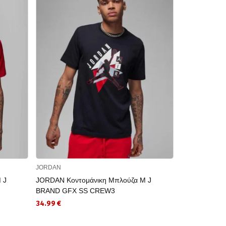
JORDAN
JORDAN
 J
JORDAN Κοντομάνικη Μπλούζα M J
JORDAN Κοντο
BRAND GFX SS CREW3
GFX Tee
34.99 €
26.24 €