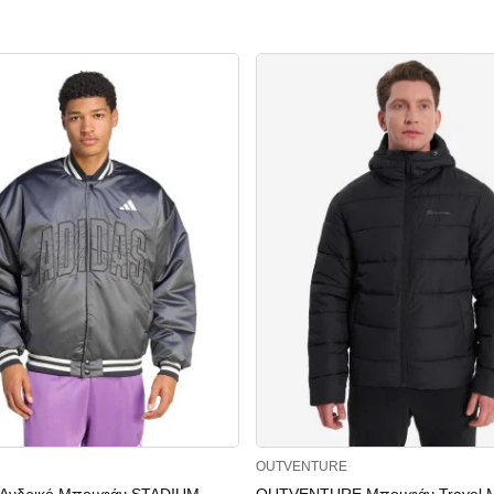
OUTVENTURE
Ανδρικό Μπουφάν STADIUM
OUTVENTURE Μπουφάν Travel M