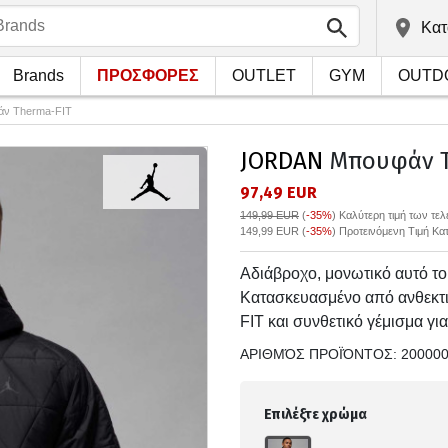
Kατ
Brands
ΠΡΟΣΦΟΡΕΣ
OUTLET
GYM
OUTD
ν Therma-FIT
JORDAN
Μπουφάν T
97,49 EUR
149,99 EUR
(
-35%
)
Καλύτερη τιμή των τε
149,99 EUR (
-35%
) Προτεινόμενη Τιμή Κ
Αδιάβροχο, μονωτικό αυτό το
Κατασκευασμένο από ανθεκτικ
FIT και συνθετικό γέμισμα για
ΑΡΙΘΜΌΣ ΠΡΟΪΌΝΤΟΣ:
20000
Επιλέξτε χρώμα