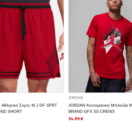
JORDAN
Αθλητικό Σορτς M J DF SPRT
JORDAN Κοντομάνικη Μπλούζα M
ND SHORT
BRAND GFX SS CREW3
34.99 €