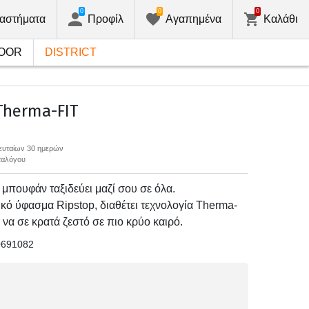
0
0
0
αστήματα
Προφίλ
Αγαπημένα
Καλάθι
OOR
DISTRICT
herma-FIT
λευταίων 30 ημερών
αταλόγου
 μπουφάν ταξιδεύει μαζί σου σε όλα.
ό ύφασμα Ripstop, διαθέτει τεχνολογία Therma-
 να σε κρατά ζεστό σε πιο κρύο καιρό.
0691082