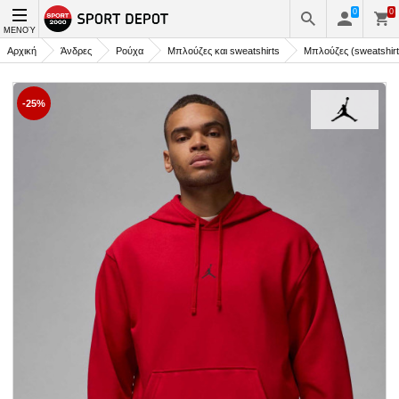
0
0
ΜΕΝΟΎ
Αρχική
Άνδρες
Ρούχα
Μπλούζες και sweatshirts
Μπλούζες (sweatshirt
-25%