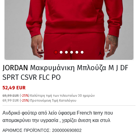
JORDAN
Μακρυμάνικη Μπλούζα M J DF
SPRT CSVR FLC PO
52,49 EUR
69,99 EUR
(
-25%
)
Καλύτερη τιμή των τελευταίων 30 ημερών
69,99 EUR (
-25%
) Προτεινόμενη Τιμή Καταλόγου
Ανδρικό φούτερ από λείο ύφασμα French terry που
απομακρύνει την υγρασία , χαρίζει άνεση και στυλ
ΑΡΙΘΜΌΣ ΠΡΟΪΌΝΤΟΣ:
200000690802