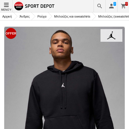
0
0
ΜΕΝΟΎ
Αρχική
Άνδρες
Ρούχα
Μπλούζες και sweatshirts
Μπλούζες (sweatshirt
OFFER