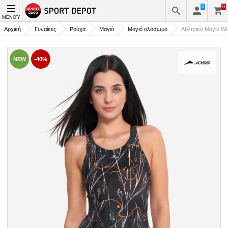
0
0
ΜΕΝΟΎ
Αρχική
Γυναίκες
Ρούχα
Μαγιό
Μαγιό ολόσωμο
Αθλητικό Μαγιό Wo
NEW
-40%