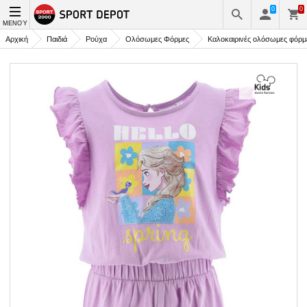
0
0
ΜΕΝΟΎ
Αρχική
Παιδιά
Ρούχα
Ολόσωμες Φόρμες
Καλοκαιρινές ολόσωμες φόρμ