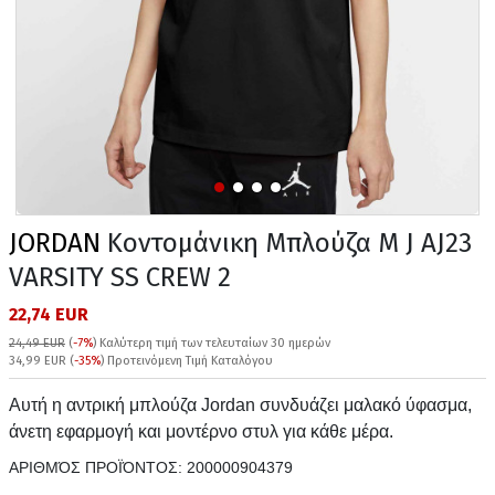
JORDAN
Κοντομάνικη Μπλούζα M J AJ23
VARSITY SS CREW 2
22,74 EUR
24,49 EUR
(
-7%
)
Καλύτερη τιμή των τελευταίων 30 ημερών
34,99 EUR (
-35%
) Προτεινόμενη Τιμή Καταλόγου
Αυτή η αντρική μπλούζα Jordan συνδυάζει μαλακό ύφασμα,
άνετη εφαρμογή και μοντέρνο στυλ για κάθε μέρα.
ΑΡΙΘΜΌΣ ΠΡΟΪΌΝΤΟΣ:
200000904379