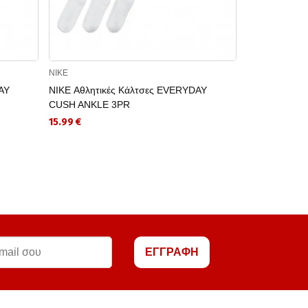
NIKE
NIKE
AY
NIKE Αθλητικές Κάλτσες EVERYDAY
NIKE Αμάνικ
CUSH ANKLE 3PR
STRIDE TAN
15.99 €
31.81 €
ΕΓΓΡΑΦΗ