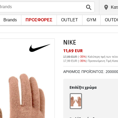
Kατ
Brands
ΠΡΟΣΦΟΡΕΣ
OUTLET
GYM
OUTD
NIKE
11,69 EUR
17,99 EUR
(
-35%
)
Καλύτερη τιμή των τελ
17,99 EUR (
-35%
) Προτεινόμενη Τιμή Κατ
ΑΡΙΘΜΌΣ ΠΡΟΪΌΝΤΟΣ:
20000
Επιλέξτε χρώμα