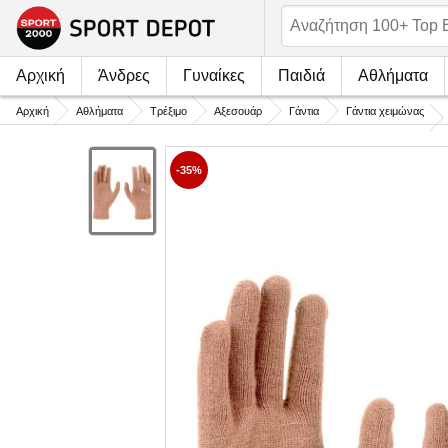
Αρχική
Άνδρες
Γυναίκες
Παιδιά
Αθλήματα
Αρχική
Αθλήματα
Τρέξιμο
Αξεσουάρ
Γάντια
Γάντια χειμώνας
-35%