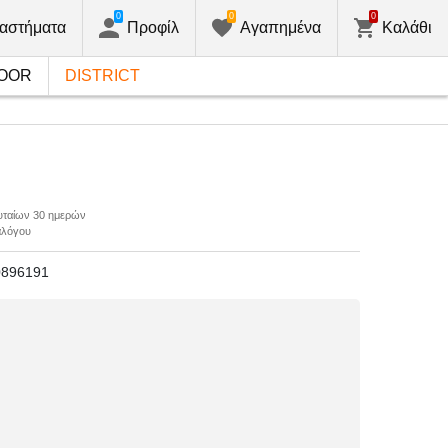
0
0
0
αστήματα
Προφίλ
Αγαπημένα
Καλάθι
OOR
DISTRICT
ευταίων 30 ημερών
αλόγου
0896191