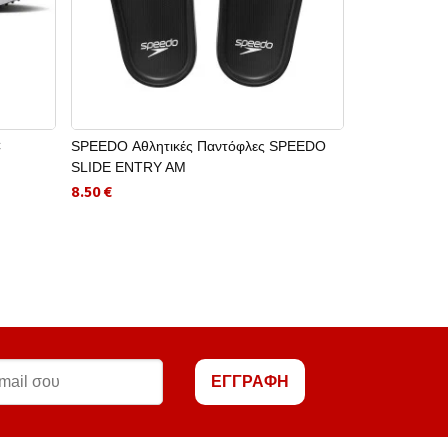
C
SPEEDO Αθλητικές Παντόφλες SPEEDO
ORION Αλτήρα
SLIDE ENTRY AM
16.00 €
8.50 €
ΕΓΓΡΑΦΗ