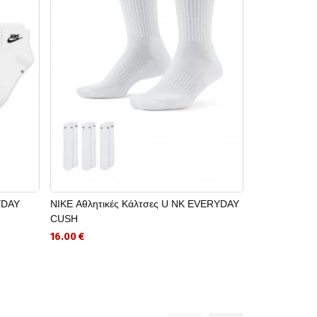
YDAY
NIKE Αθλητικές Κάλτσες U NK EVERYDAY
ADIDAS Παιδι
CUSH
SPIDER-MAN
16.00 €
28.00 €