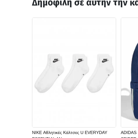
Δημοφιλή σε αυτήν την κ
NIKE Αθλητικές Κάλτσες U EVERYDAY
ADIDAS 