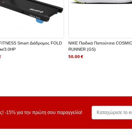
ITNESS Smart Διάδρομος FOLD
NIKE Παιδικά Παπούτσια COSMI
м/3.0HP
RUNNER (GS)
€
50.00 €
ς! -15% για την πρώτη σου παραγγελία!