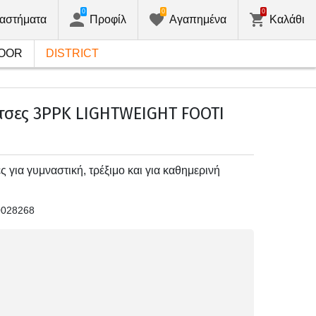
0
0
0
αστήματα
Προφίλ
Αγαπημένα
Καλάθι
OOR
DISTRICT
τσες 3PPK LIGHTWEIGHT FOOTI
ς για γυμναστική, τρέξιμο και για καθημερινή
0028268