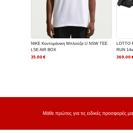
NIKE Κοντομάνικη Μπλούζα U NSW TEE
LOTTO F
LSE AIR BOX
RUN 14к
35.00 €
369.00 
Μάθε πρώτος για τις ειδικές προσφορές μα