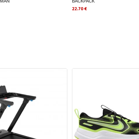
-MAN
BACKPACK
22.70 €