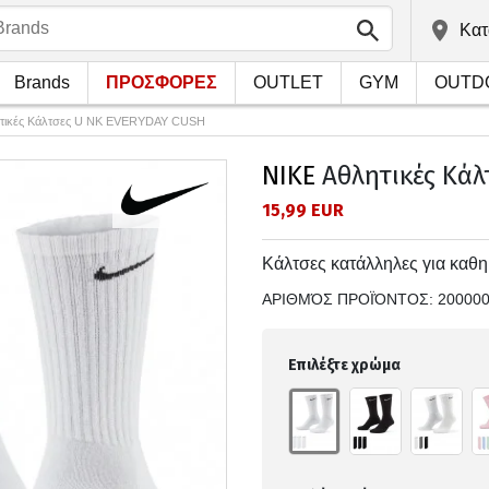
Kατ
Brands
ΠΡΟΣΦΟΡΕΣ
OUTLET
GYM
OUTD
τικές Κάλτσες U NK EVERYDAY CUSH
NIKE
Αθλητικές Κάλ
15,99 EUR
Κάλτσες κατάλληλες για καθη
ΑΡΙΘΜΌΣ ΠΡΟΪΌΝΤΟΣ:
20000
Επιλέξτε χρώμα