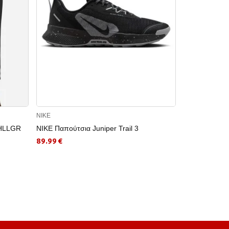
NIKE
NIKE
CHLLGR
NIKE Παπούτσια Juniper Trail 3
NIKE Κοντομ
STD IYKYK S
89.99 €
28.49 €