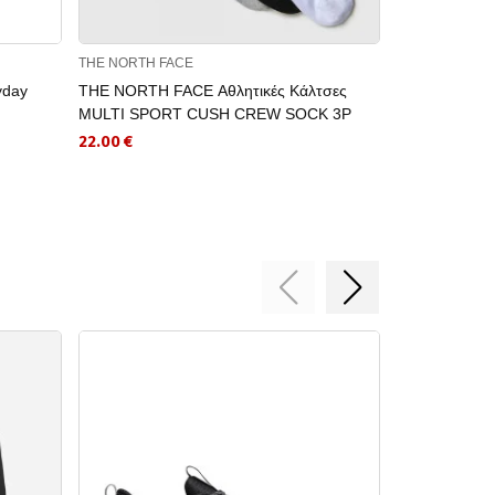
THE NORTH FACE
NIKE
yday
THE NORTH FACE Αθλητικές Κάλτσες
NIKE Αθλητικ
MULTI SPORT CUSH CREW SOCK 3P
NBA
22.00 €
13.99 €