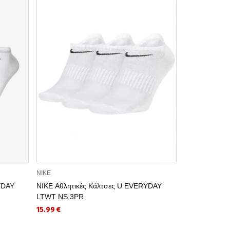
NIKE
NIKE
YDAY
NIKE Αθλητικές Κάλτσες U EVERYDAY
NIKE Αθλητι
LTWT NS 3PR
PLUS CUSH
15.99 €
17.99 €