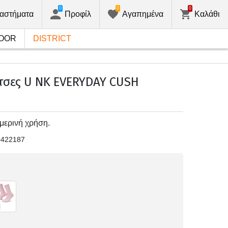
0
0
0
αστήματα
Προφίλ
Αγαπημένα
Καλάθι
OOR
DISTRICT
τσες U NK EVERYDAY CUSH
μερινή χρήση.
0422187