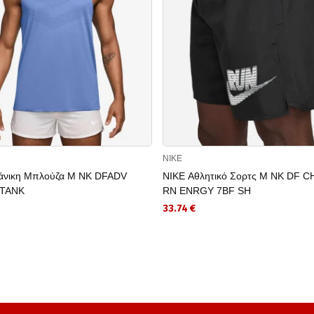
NIKE
άνικη Μπλούζα M NK DFADV
NIKE Αθλητικό Σορτς M NK DF 
 TANK
RN ENRGY 7BF SH
33.74 €