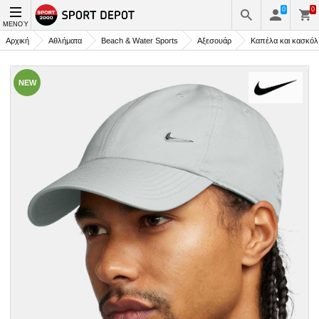
0
0
ΜΕΝΟΎ
Αρχική
Αθλήματα
Beach & Water Sports
Αξεσουάρ
Καπέλα και κασκόλ
NEW